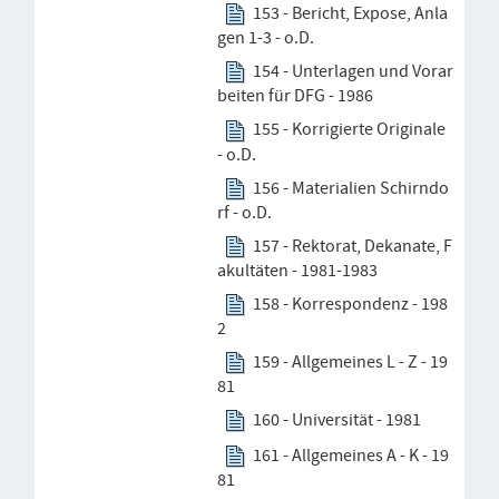
153 - Bericht, Expose, Anla
gen 1-3 - o.D.
154 - Unterlagen und Vorar
beiten für DFG - 1986
155 - Korrigierte Originale
- o.D.
156 - Materialien Schirndo
rf - o.D.
157 - Rektorat, Dekanate, F
akultäten - 1981-1983
158 - Korrespondenz - 198
2
159 - Allgemeines L - Z - 19
81
160 - Universität - 1981
161 - Allgemeines A - K - 19
81