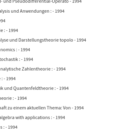
al- und Pseudodifferential-Operato - 1994
alysis und Anwendungen : - 1994
994
 : - 1994
lyse und Darstellungstheorie topolo - 1994
nomics : - 1994
ochastik : - 1994
nalytische Zahlentheorie : - 1994
: - 1994
k und Quantenfeldtheorie : - 1994
eorie : - 1994
aft zu einem aktuellen Thema: Von - 1994
algebra with applications : - 1994
 : - 1994