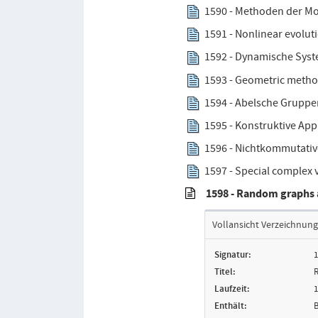
1590 - Methoden der Mod
1591 - Nonlinear evoluti
1592 - Dynamische Syste
1593 - Geometric method
1594 - Abelsche Gruppen
1595 - Konstruktive App
1596 - Nichtkommutative
1597 - Special complex va
1598 - Random graphs a
Vollansicht Verzeichnung
Signatur:
1
Titel:
R
Laufzeit:
1
Enthält:
B