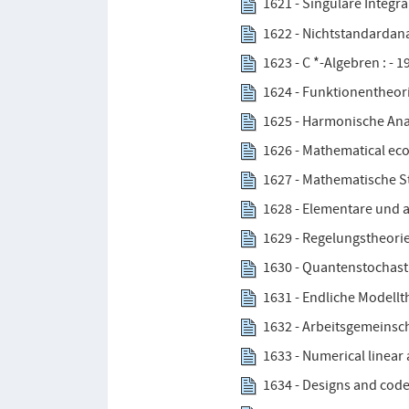
1621 - Singuläre Integr
1622 - Nichtstandardan
1623 - C *-Algebren : - 1
1624 - Funktionentheorie
1625 - Harmonische Ana
1626 - Mathematical eco
1627 - Mathematische St
1628 - Elementare und a
1629 - Regelungstheorie 
1630 - Quantenstochasti
1631 - Endliche Modellth
1632 - Arbeitsgemeinsch
1633 - Numerical linear 
1634 - Designs and codes