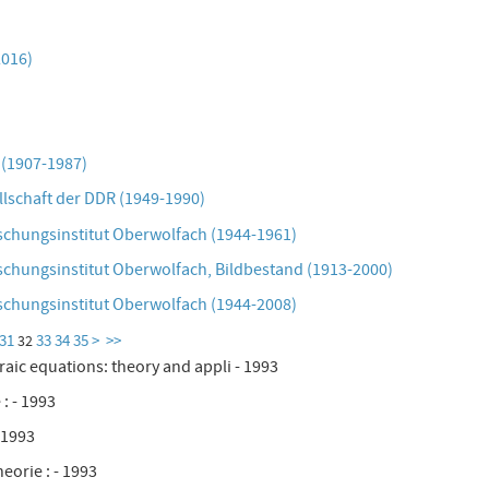
2016)
 (1907-1987)
lschaft der DDR (1949-1990)
schungsinstitut Oberwolfach (1944-1961)
chungsinstitut Oberwolfach, Bildbestand (1913-2000)
schungsinstitut Oberwolfach (1944-2008)
31
33
34
35
>
>>
32
braic equations: theory and appli - 1993
: - 1993
 1993
eorie : - 1993