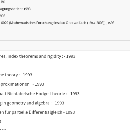
 Bü.
agungsbericht 1993
993
 0020 (Mathematisches Forschungsinstitut Oberwolfach (1944-2008)), 1598
es, index theorems and rigidity : - 1993
3
e theory : - 1993
proximationen : - 1993
aft Nichtabelsche Hodge-Theorie : - 1993
g in geometry and algebra : - 1993
 für partielle Differentialgleich - 1993
3