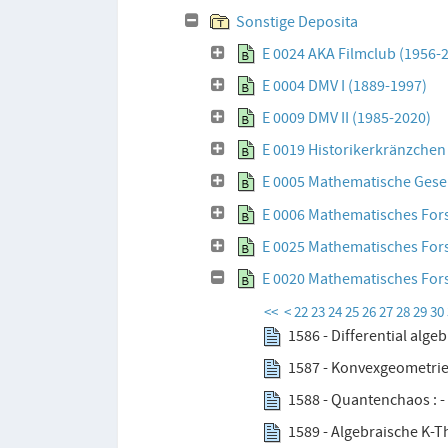
Sonstige Deposita
E 0024 AKA Filmclub (1956-
E 0004 DMV I (1889-1997)
E 0009 DMV II (1985-2020)
E 0019 Historikerkränzchen
E 0005 Mathematische Gesel
E 0006 Mathematisches For
E 0025 Mathematisches Fors
E 0020 Mathematisches For
<<
<
22
23
24
25
26
27
28
29
30
1586 - Differential alge
1587 - Konvexgeometrie 
1588 - Quantenchaos : -
1589 - Algebraische K-Th