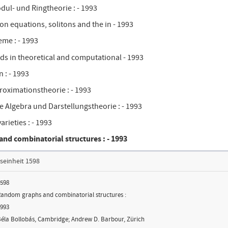
ul- und Ringtheorie : - 1993
on equations, solitons and the in - 1993
me : - 1993
s in theoretical and computational - 1993
 : - 1993
roximationstheorie : - 1993
 Algebra und Darstellungstheorie : - 1993
rieties : - 1993
nd combinatorial structures : - 1993
seinheit 1598
598
andom graphs and combinatorial structures :
993
éla Bollobás, Cambridge; Andrew D. Barbour, Zürich